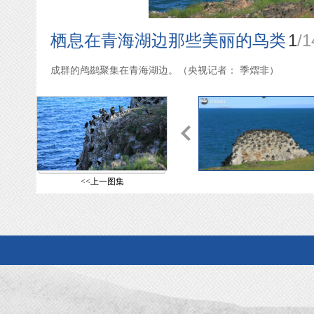
1
/
1
栖息在青海湖边那些美丽的鸟类
成群的鸬鹚聚集在青海湖边。（央视记者： 季熠非）
<<上一图集