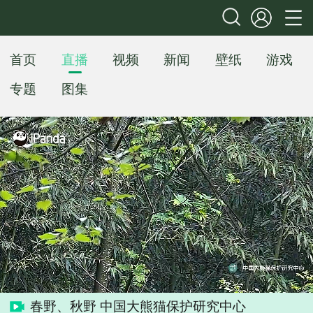
首页
直播
视频
新闻
壁纸
游戏
专题
图集
 春野、秋野 中国大熊猫保护研究中心