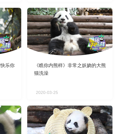
的快乐你
《瞧你内熊样》非常之妖娆的大熊
猫洗澡
2020-03-25