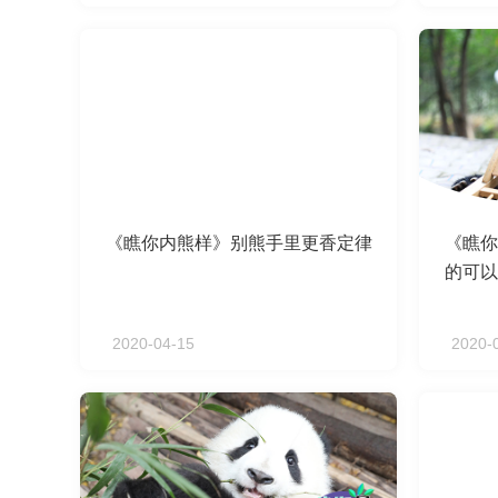
《瞧你内熊样》别熊手里更香定律
《瞧你
的可以
2020-04-15
2020-