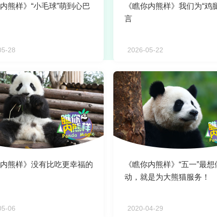
内熊样》“小毛球”萌到心巴
《瞧你内熊样》我们为“鸡腿
言
05-28
2026-05-22
内熊样》没有比吃更幸福的
《瞧你内熊样》“五一”最想
动，就是为大熊猫服务！‍
05-06
2020-04-29