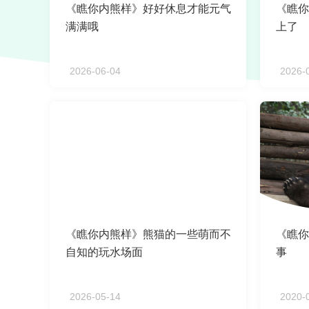
《瞧你内熊样》好好休息才能元气
《瞧你
满满哦
上了
2026-06-04
2026-
《瞧你内熊样》熊猫的一些萌而不
《瞧你
自知的玩水场面
事
2026-05-14
2020-