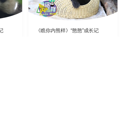
记
《瞧你内熊样》“憨憨”成长记
（2）
2020-02-26