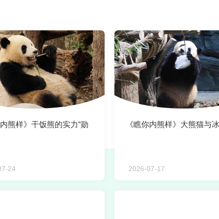
内熊样》干饭熊的实力“勋
《瞧你内熊样》大熊猫与
07-24
2026-07-17