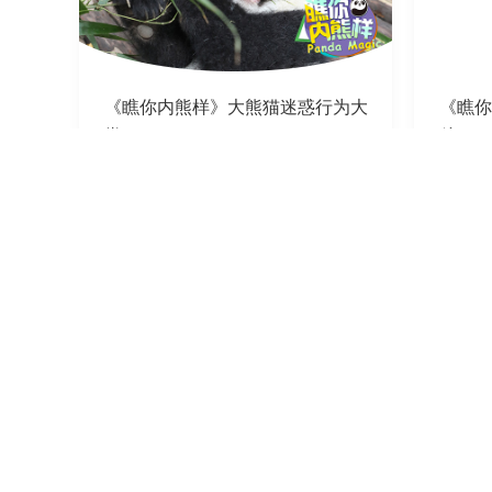
《瞧你内熊样》大熊猫迷惑行为大
《瞧你
赏
杀”
2020-03-18
2020-