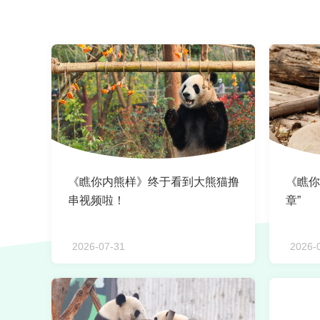
《瞧你内熊样》终于看到大熊猫撸
《瞧你
串视频啦！
章”
2026-07-31
2026-