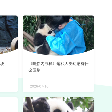
冰块
《瞧你内熊样》这和人类幼崽有什
么区别
2026-07-10