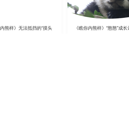
内熊样》无法抵挡的“摸头
《瞧你内熊样》“憨憨”成长
（3）
03-11
2020-03-04
加载中