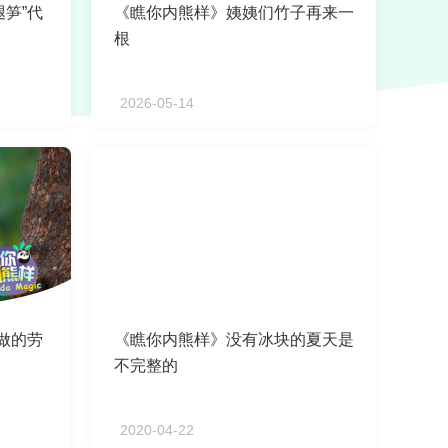
笋”代
《瞧你内熊样》姨姨们竹子再来一
根
2026-05-14
做的劳
《瞧你内熊样》没有冰块的夏天是
不完整的
2020-04-22