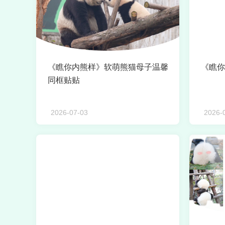
《瞧你内熊样》软萌熊猫母子温馨
《瞧你
同框贴贴
2026-07-03
2026-