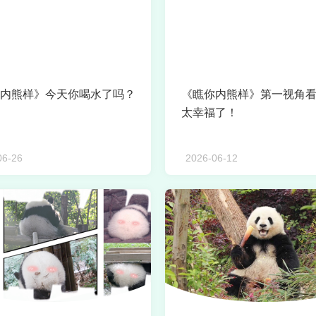
内熊样》今天你喝水了吗？
《瞧你内熊样》第一视角
太幸福了！
06-26
2026-06-12