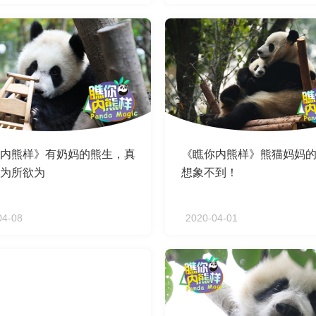
内熊样》有奶妈的熊生，真
《瞧你内熊样》熊猫妈妈
为所欲为
想象不到！
04-08
2020-04-01