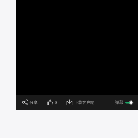
加
载
/
完
成
:
0%
 分享
6
下载客户端
弹幕