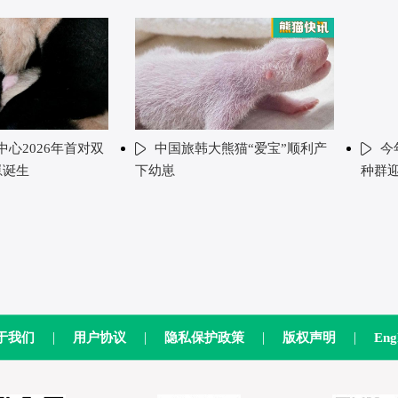
心2026年首对双
中国旅韩大熊猫“爱宝”顺利产
今
崽诞生
下幼崽
种群
|
|
|
|
于我们
用户协议
隐私保护政策
版权声明
Eng