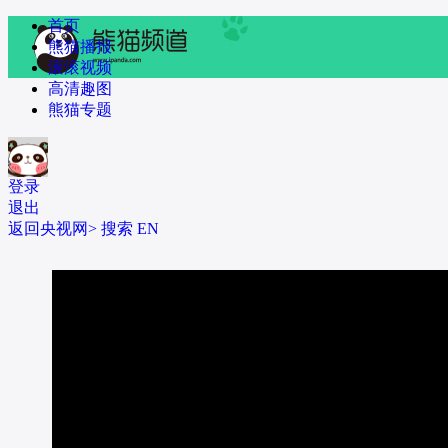
 首页
 熊猫播报
 滚滚视频
 高清趣图
 熊猫专题
登录
退出
返回央视网>
 
搜索
 
EN