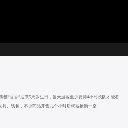
放
器。
选
画
设
静
集
质
置
音
(m)
熊猫“香香”迎来5周岁生日，当天游客至少要排4小时长队才能看
到文具、钱包，不少商品开售几个小时后就被抢购一空。