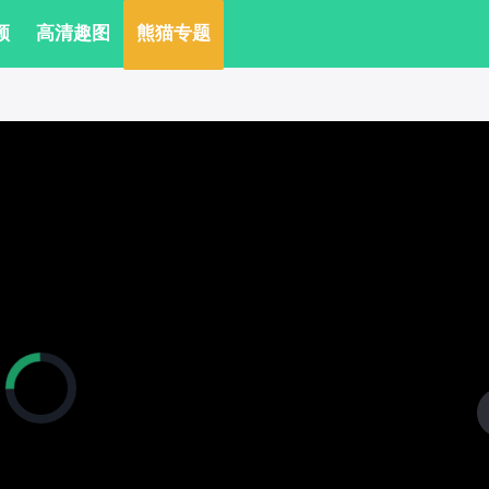
频
 高清趣图
 熊猫专题
正
在
加
载
视
频
播