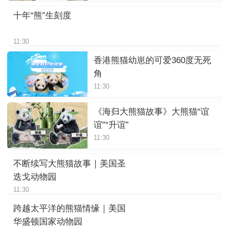
十年“熊”生刻度
11:30
香港熊猫幼崽的可爱360度无死
角
11:30
《海归大熊猫故事》大熊猫“谊
谊”“升谊”
11:30
不断续写大熊猫故事｜美国圣
迭戈动物园
11:30
跨越太平洋的熊猫情缘｜美国
华盛顿国家动物园