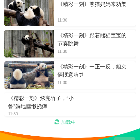
《精彩一刻》熊猫妈妈来劝架
11:30
《精彩一刻》跟着熊猫宝宝的
节奏跳舞
11:30
《精彩一刻》一正一反，姐弟
俩惬意啃笋
11:30
《精彩一刻》炫完竹子，“小
鲁”躺地慵懒挠痒
11:30
加载中