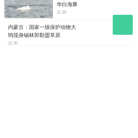
华白海豚
11:30
内蒙古：国家一级保护动物大
鸨现身锡林郭勒盟草原
11:30
四川绵阳：岷山山系东坡发现
豹影像
11:30
陕西：大熊猫“荣荣”躺着进食，
松弛感拉满
11:30
四川崇州：萌趣十足，野生大
熊猫“谈恋爱”
11:30