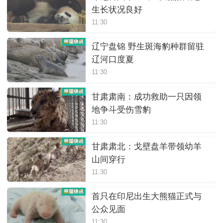
生长状况良好
11:30
辽宁盘锦 野生斑海豹种群留驻
辽河口度夏
11:30
甘肃肃南：成功救助一只因领
地争斗受伤雪豹
11:30
甘肃肃北：戈壁盘羊带领幼羊
山间穿行
11:30
首只在印尼出生大熊猫正式与
公众见面
11:30