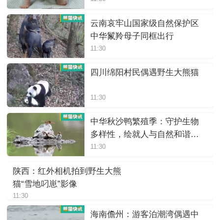
云南哀牢山国家级自然保护区
中华鬣羚母子同框出行
11:30
四川绵阳村民偶遇野生大熊猫
11:30
中华秋沙鸭繁殖季：守护生物
多样性，绘就人与自然和谐画
卷
11:30
陕西：红外相机拍到野生大熊
猫“雪地叼崽”影像
11:30
海南儋州：游客泊潮湾偶遇中