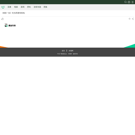
首页
直播
视频
新闻
壁纸
游戏
专题
图集
《精彩一刻》吃东西要悄悄地
播放列表
加载中
首页
央视网
中央广播电视总台
央视网
版权所有