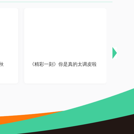
秋
《精彩一刻》你是真的太调皮啦
《精彩