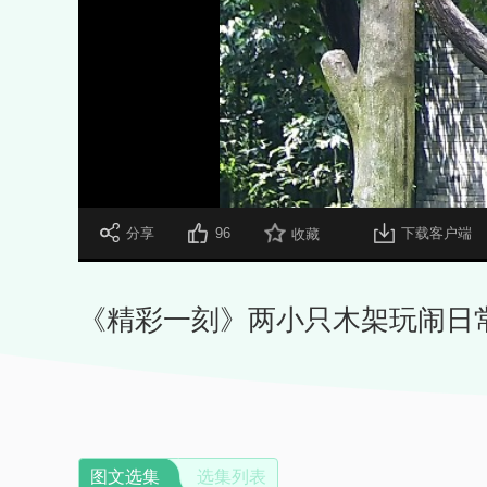
 分享
96
下载客户端
收藏
《精彩一刻》两小只木架玩闹日
图文选集
选集列表