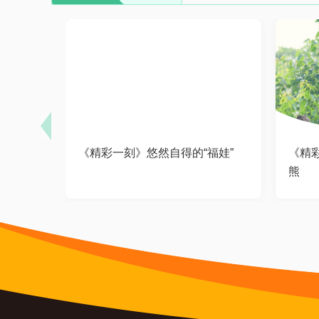
《精彩一刻》悠然自得的“福娃”
《精
熊