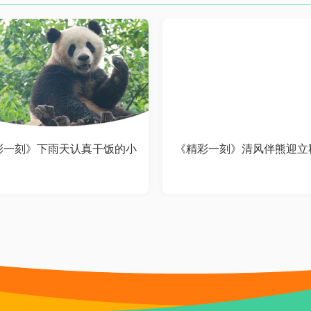
彩一刻》下雨天认真干饭的小
《精彩一刻》清风伴熊迎立