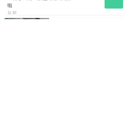
啦
11:30
《精彩一刻》你猜我在想啥呢
11:30
《精彩一刻》看大熊猫吃竹子
就是治愈
11:30
《精彩一刻》大熊猫吐舌瞬间
太可爱啦
11:30
《精彩一刻》一池不容二熊
11:30
《精彩一刻》“南小月”带娃享用