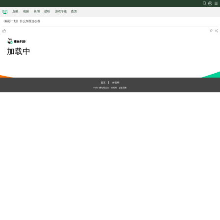
首页
直播
视频
新闻
壁纸
游戏
专题
图集
《精彩一刻》什么东西这么香
播放列表
加载中
首页
央视网
中央广播电视总台
央视网
版权所有