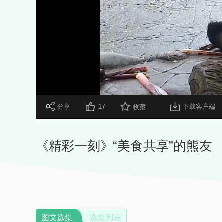
 分享
17
下载客户端
收藏
《精彩一刻》“美食共享”的熊友
图文选集
选集列表