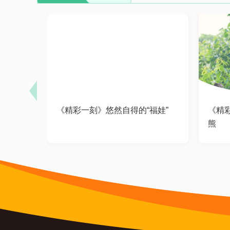
《精彩一刻》悠然自得的“福娃”
《精
熊