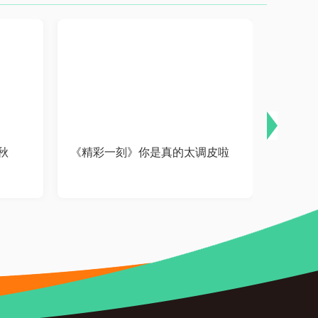
秋
《精彩一刻》你是真的太调皮啦
《精彩