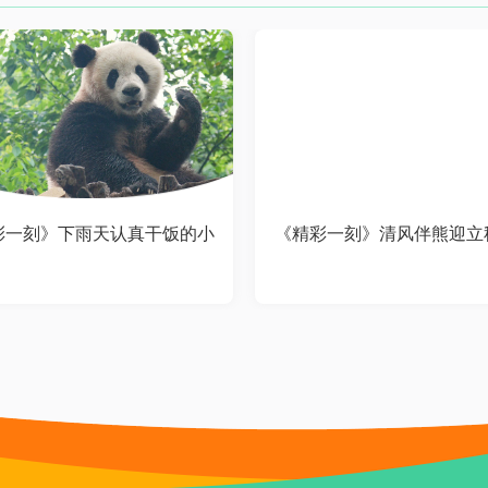
彩一刻》下雨天认真干饭的小
《精彩一刻》清风伴熊迎立