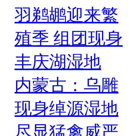
羽鹈鹕迎来繁
殖季 组团现身
丰庆湖湿地
内蒙古：乌雕
现身绰源湿地
尽显猛禽威严