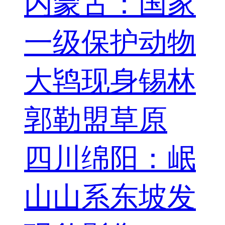
内蒙古：国家
一级保护动物
大鸨现身锡林
郭勒盟草原
四川绵阳：岷
山山系东坡发