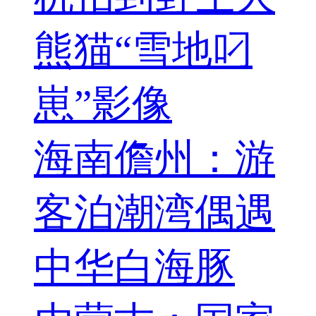
熊猫“雪地叼
崽”影像
海南儋州：游
客泊潮湾偶遇
中华白海豚