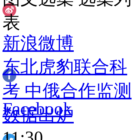
表
新浪微博
东北虎豹联合科
考 中俄合作监测
 Facebook
数据出炉
11:30