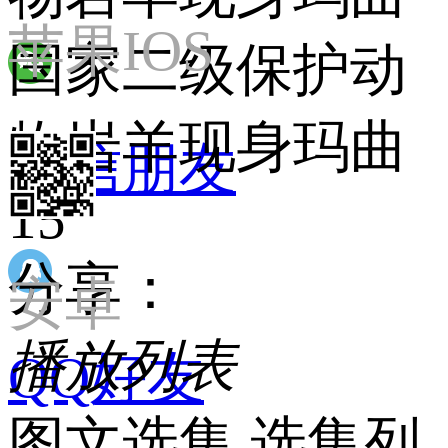
苹果IOS
国家二级保护动
物岩羊现身玛曲
微信朋友
15
分享：
安卓
播放列表
QQ好友
图文选集
 
选集列