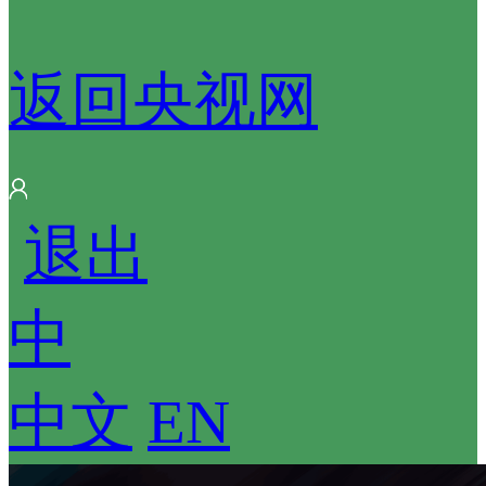
返回央视网
 
退出
中
中文
 
EN