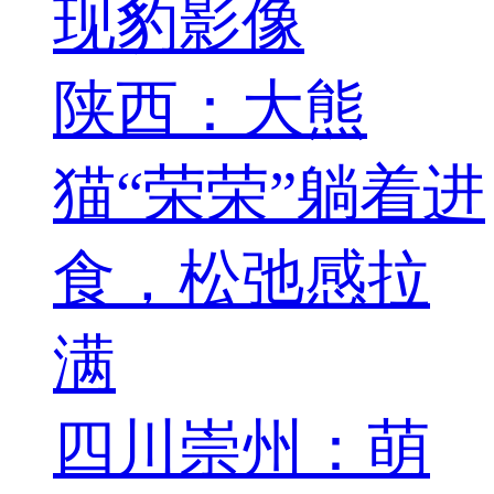
现豹影像
陕西：大熊
猫“荣荣”躺着进
食，松弛感拉
满
四川崇州：萌