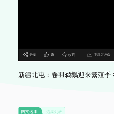
 分享
15
下载客户端
收藏
新疆北屯：卷羽鹈鹕迎来繁殖季
图文选集
选集列表