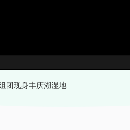
 组团现身丰庆湖湿地