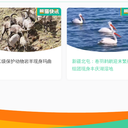
二级保护动物岩羊现身玛曲
新疆北屯：卷羽鹈鹕迎来繁
组团现身丰庆湖湿地