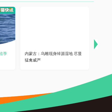
殖季
内蒙古：乌雕现身绰源湿地 尽显
山西：
猛禽威严
稀动物