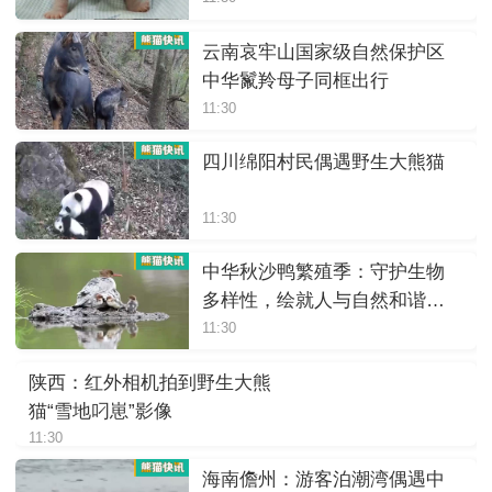
云南哀牢山国家级自然保护区
中华鬣羚母子同框出行
11:30
四川绵阳村民偶遇野生大熊猫
11:30
中华秋沙鸭繁殖季：守护生物
多样性，绘就人与自然和谐画
卷
11:30
陕西：红外相机拍到野生大熊
猫“雪地叼崽”影像
11:30
海南儋州：游客泊潮湾偶遇中