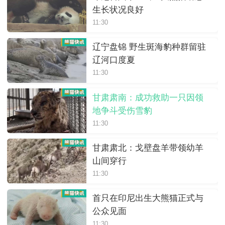
生长状况良好
11:30
辽宁盘锦 野生斑海豹种群留驻
辽河口度夏
11:30
甘肃肃南：成功救助一只因领
地争斗受伤雪豹
11:30
甘肃肃北：戈壁盘羊带领幼羊
山间穿行
11:30
首只在印尼出生大熊猫正式与
公众见面
11:30