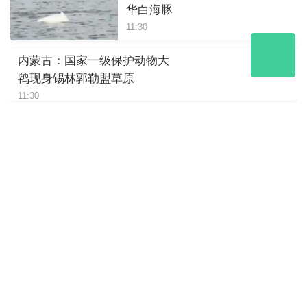
华白海豚
11:30
内蒙古：国家一级保护动物大
鸨现身锡林郭勒盟草原
11:30
四川绵阳：岷山山系东坡发现
豹影像
11:30
陕西：大熊猫“荣荣”躺着进食，
松弛感拉满
11:30
四川崇州：萌趣十足，野生大
熊猫“谈恋爱”
11:30