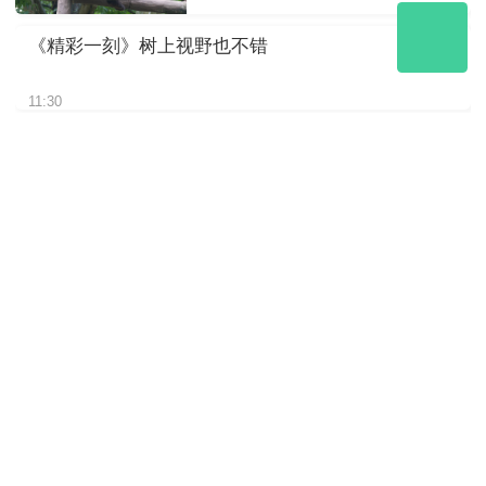
《精彩一刻》树上视野也不错
11:30
《精彩一刻》请欣赏我的“皮大
衣”
11:30
《精彩一刻》挠了这么久估计
是尾巴痒
11:30
《精彩一刻》熊孩子太磨妈妈
啦
11:30
《精彩一刻》仰睡蒙眼大熊