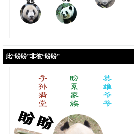
此“盼盼”非彼“盼盼”