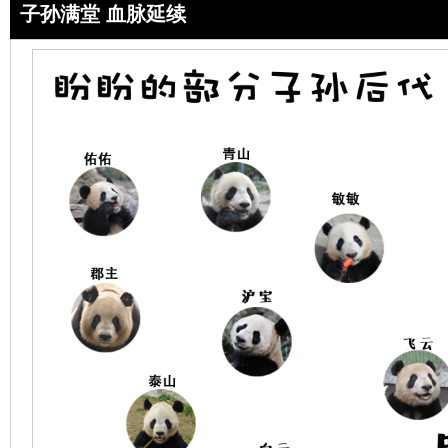
子孙满堂 血脉延续