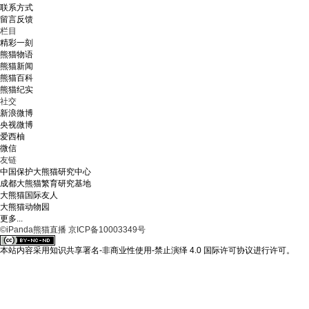
联系方式
留言反馈
栏目
精彩一刻
熊猫物语
熊猫新闻
熊猫百科
熊猫纪实
社交
新浪微博
央视微博
爱西柚
微信
友链
中国保护大熊猫研究中心
成都大熊猫繁育研究基地
大熊猫国际友人
大熊猫动物园
更多...
©iPanda熊猫直播 京ICP备10003349号
本站内容采用知识共享署名-非商业性使用-禁止演绎 4.0 国际许可协议进行许可。