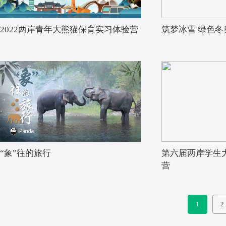
2022两岸青年大熊猫保育实习体验营
筑梦冰雪 绿色冬
“象”往的旅行
第六届两岸学生
营
1
2